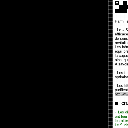
Parmi l
- Le « 
efficac
de sons
revitali
Les bén
équilibr
la capac
ainsi q
A savoir
- Les tr
optimisa
- Les Bh
purifica
http://
CIT
« Les d
ont leur
les altè
Le Suda