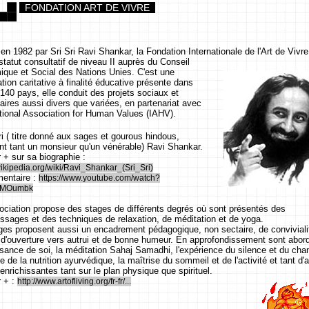
FONDATION ART DE VIVRE
n 1982 par Sri Sri Ravi Shankar, la Fondation Internationale de l'Art de Vivr
tatut consultatif de niveau II auprès du Conseil
que et Social des Nations Unies. C'est une
tion caritative à finalité éducative présente dans
 140 pays, elle conduit des projets sociaux et
aires aussi divers que variées, en partenariat avec
national Association for Human Values (IAHV).
i ( titre donné aux sages et gourous hindous,
nt tant un monsieur qu'un vénérable) Ravi Shankar.
 + sur sa biographie :
r.wikipedia.org/wiki/Ravi_Shankar_(Sri_Sri)
entaire :
https://www.youtube.com/watch?
eMOumbk
ociation propose des stages de différents degrés où sont présentés des
issages et des techniques de relaxation, de méditation et de yoga.
ges proposent aussi un encadrement pédagogique, non sectaire, de conviviali
 d'ouverture vers autrui et de bonne humeur. En approfondissement sont abor
sance de soi, la méditation Sahaj Samadhi, l'expérience du silence et du cha
 de la nutrition ayurvédique, la maîtrise du sommeil et de l'activité et tant d'
nrichissantes tant sur le plan physique que spirituel.
r + :
http://www.artofliving.org/fr-fr/...