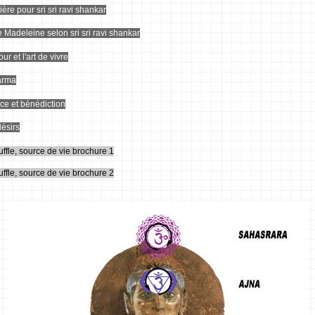
ière pour sri sri ravi shankar
 Madeleine selon sri sri ravi shankar
ur et l'art de vivre
arma
ce et bénédiction
ésirs
uffle, source de vie brochure 1
uffle, source de vie brochure 2