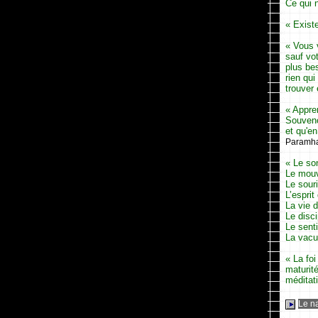
Ce qui 
« Existe
« Vous 
sauf vot
plus be
rien qui
trouver
« Appre
Souveno
et qu'en
Paramha
« Le so
Le mouv
Le souri
L’esprit
La vie d
Le disci
Le sent
La vacui
« La foi
maturité
méditati
Le na