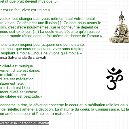
n'était que bruit devient musique…»
r est un fait, vivre est un art.»
voulez tout changer sauf vous-mêmes, sauf votre mental,
re vision. Ce désir est une illusion [.]. Ce dont nous avons le
soin, c'est d'être nous-mêmes, car le bonheur ne dépend de
 nous soit extérieur. (…) La seule vraie sécurité qu'on puisse
 en ce monde réside dans le fait même de donner de l'amour.»
nons à bien respirer pour acquérir une bonne santé.
ns-nous que nous ne pouvons vivre sans respirer
 respirant à moitié... nous ne vivons qu'à moitié.»
nsa Satyananda Swaraswati
n dilaté est musique.
ement dilaté est danse.
re dilaté est rire.
 dilaté est méditation.
ilatée est fête.
ple dilaté est Dieu.
iment dilaté est extase.
té dilatée est béatitude.»
 concerne la tête, la dévotion concerne le coeur et la méditation relie les deux
 de l'intellect amène la dévotion. La maturité du coeur, la Connaissance. Et la
on amène le coeur et l'intellect à maturité.»
varati et la libération du mental