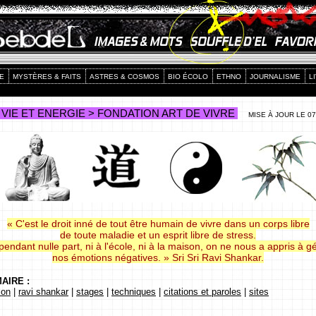
E
MYSTÈRES & FAITS
ASTRES & COSMOS
BIO ÉCOLO
ETHNO
JOURNALISME
L
VIE ET ENERGIE > FONDATION ART DE VIVRE
MISE À JOUR LE 07 
« C'est le droit inné de tout être humain de vivre dans un corps libre
de toute maladie et un esprit libre de stress.
endant nulle part, ni à l'école, ni à la maison, on ne nous a appris à g
nos émotions négatives. » Sri Sri Ravi Shankar.
IRE :
ion
|
ravi shankar
|
stages
|
techniques
|
citations et paroles
|
sites