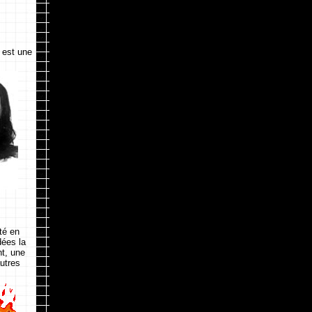
e est une
té en
dées la
nt, une
autres