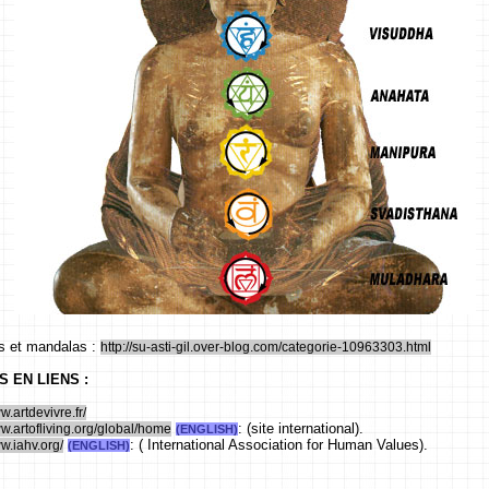
as et mandalas :
http://su-asti-gil.over-blog.com/categorie-10963303.html
S EN LIENS :
w.artdevivre.fr/
: (site international).
ww.artofliving.org/global/home
(ENGLISH)
: ( International Association for Human Values).
ww.iahv.org/
(ENGLISH)