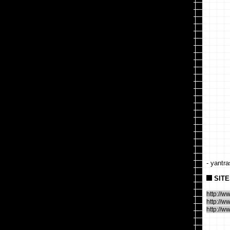
- yantr
SITE
http://ww
http://w
http://w