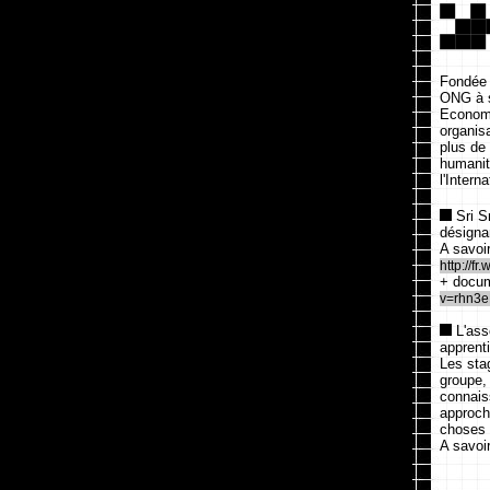
Fondée e
ONG à s
Economi
organisa
plus de
humanit
l'Inter
Sri Sr
désigna
A savoir
http://f
+ docum
v=rhn3
L'ass
apprent
Les sta
groupe,
connais
approche
choses e
A savoi