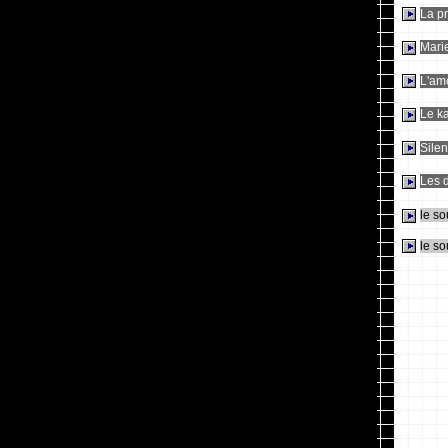
La pr
Marie
L'amo
Le k
Silen
Les d
le so
le so