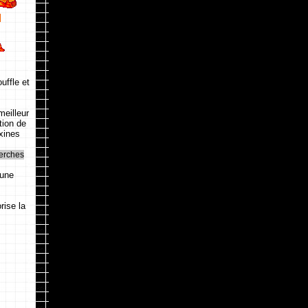
uffle et
meilleur
tion de
oxines
herches
 une
rise la