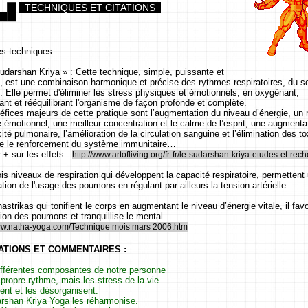
TECHNIQUES ET CITATIONS
es techniques :
Sudarshan Kriya » : Cette technique, simple, puissante et
e, est une combinaison harmonique et précise des rythmes respiratoires, du so
. Elle permet d'éliminer les stress physiques et émotionnels, en oxygènant,
sant et rééquilibrant l'organisme de façon profonde et complète.
éfices majeurs de cette pratique sont l’augmentation du niveau d’énergie, un 
e émotionnel, une meilleur concentration et le calme de l’esprit, une augmenta
ité pulmonaire, l’amélioration de la circulation sanguine et l’élimination des t
ue le renforcement du système immunitaire…
 + sur les effets :
http://www.artofliving.org/fr-fr/le-sudarshan-kriya-etudes-et-rec
ois niveaux de respiration qui développent la capacité respiratoire, permettent
tion de l'usage des poumons en régulant par ailleurs la tension artérielle.
astrikas qui tonifient le corps en augmentant le niveau d’énergie vitale, il favo
tion des poumons et tranquillise le mental
www.natha-yoga.com/Technique mois mars 2006.htm
ATIONS ET COMMENTAIRES :
ifférentes composantes de notre personne
 propre rythme, mais les stress de la vie
rent et les désorganisent.
rshan Kriya Yoga les réharmonise.