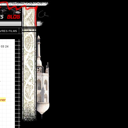
IVRES FILMS
03 24
érer