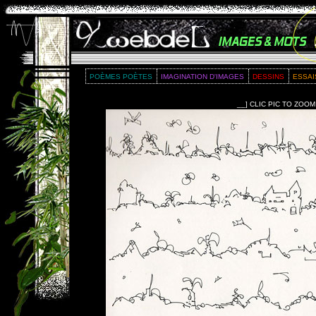
POÈMES POÈTES
IMAGINATION D'IMAGES
DESSINS
ESSAI
__] CLIC PIC TO ZOOM